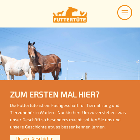
ZUM ERSTEN MAL HIER?
Die Futtertüte ist ein Fachgeschäft für Tiernahrung und
Tierzubehör in Wadern-Nunkirchen. Um zu verstehen, was
unser Geschäft so besonders macht, sollten Sie uns und
unsere Geschichte etwas besser kennen lernen.
Unsere Geschichte